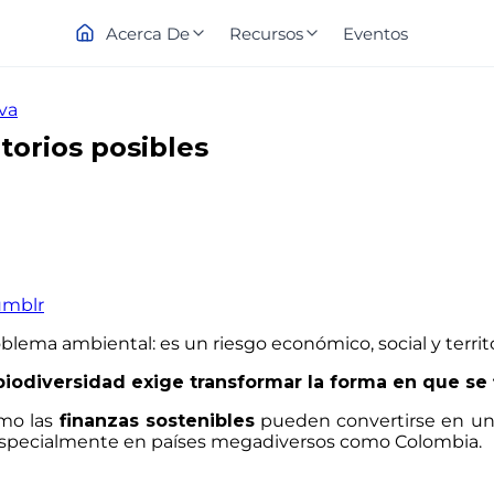
Acerca De
Recursos
Eventos
va
itorios posibles
umblr
blema ambiental: es un riesgo económico, social y territo
biodiversidad exige transformar la forma en que se f
ómo las
finanzas sostenibles
pueden convertirse en una 
s, especialmente en países megadiversos como Colombia.