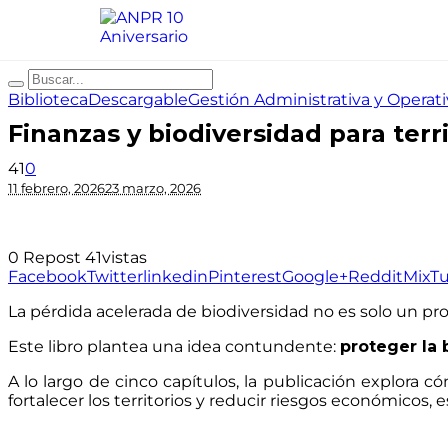
Biblioteca
Descargable
Gestión Administrativa y Operati
Finanzas y biodiversidad para terr
41
0
11 febrero, 2026
23 marzo, 2026
0
Repost
41
vistas
Facebook
Twitter
linkedin
Pinterest
Google+
Reddit
Mix
T
La pérdida acelerada de biodiversidad no es solo un pro
Este libro plantea una idea contundente:
proteger la 
A lo largo de cinco capítulos, la publicación explora c
fortalecer los territorios y reducir riesgos económico