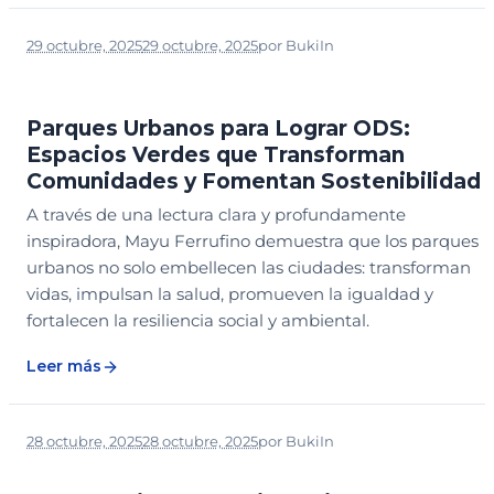
29 octubre, 2025
29 octubre, 2025
por
Buki
In
ARTÍCULO REVISTA
BIBLIOTECA
DESCARGABLE
ED-24
LEGADO
Parques Urbanos para Lograr ODS:
Espacios Verdes que Transforman
Comunidades y Fomentan Sostenibilidad
A través de una lectura clara y profundamente
inspiradora, Mayu Ferrufino demuestra que los parques
urbanos no solo embellecen las ciudades: transforman
vidas, impulsan la salud, promueven la igualdad y
fortalecen la resiliencia social y ambiental.
Leer más
28 octubre, 2025
28 octubre, 2025
por
Buki
In
BIBLIOTECA
DESCARGABLE
LEGADO