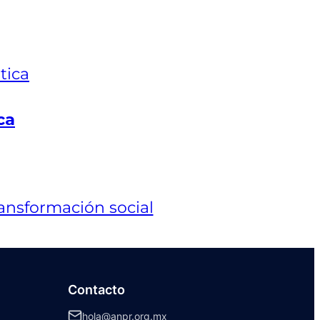
ca
Contacto
hola@anpr.org.mx