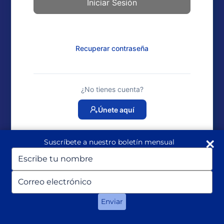
Recuperar contraseña
¿No tienes cuenta?
Únete aquí
Suscríbete a nuestro boletín mensual
Escriba
su
nombre
Escriba
su
correo
Enviar
electrónico