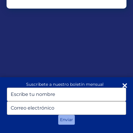
Suscríbete a nuestro boletín mensual
Escriba
su
nombre
Escriba
su
correo
Enviar
electrónico