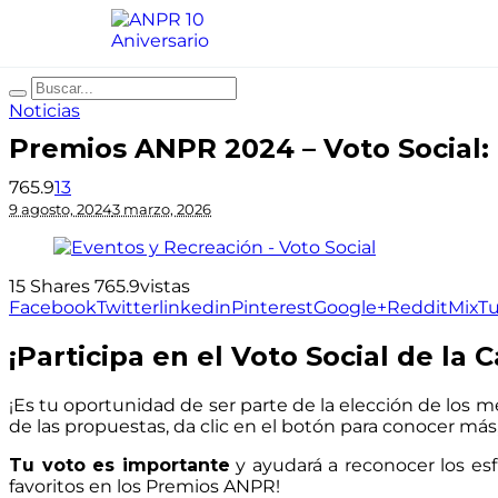
Noticias
Premios ANPR 2024 – Voto Social:
765.9
13
9 agosto, 2024
3 marzo, 2026
15
Shares
765.9
vistas
Facebook
Twitter
linkedin
Pinterest
Google+
Reddit
Mix
T
¡Participa en el Voto Social de la
¡Es tu oportunidad de ser parte de la elección de los
de las propuestas, da clic en el botón para conocer má
Tu voto es importante
y ayudará a reconocer los esf
favoritos en los Premios ANPR!