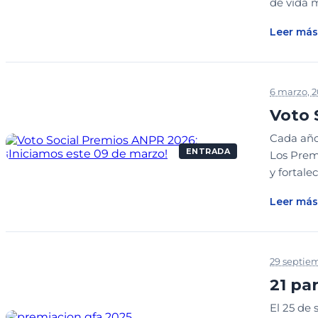
de vida m
Leer más
6 marzo, 
Voto 
Cada año,
ENTRADA
Los Prem
y fortale
Leer más
29 septie
21 pa
El 25 de