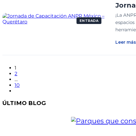
Jorna
¡La ANPR 
ENTRADA
espacios 
herramien
Leer más
1
2
…
10
ÚLTIMO BLOG