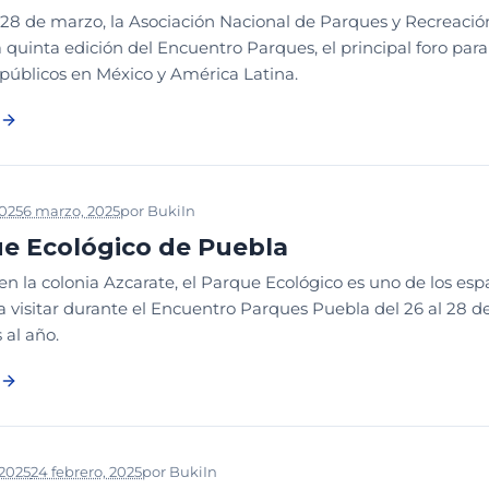
l 28 de marzo, la Asociación Nacional de Parques y Recreació
 quinta edición del Encuentro Parques, el principal foro par
 públicos en México y América Latina.
2025
6 marzo, 2025
por
Buki
In
NOTICIAS
PARQUE DEL MES
e Ecológico de Puebla
n la colonia Azcarate, el Parque Ecológico es uno de los esp
a visitar durante el Encuentro Parques Puebla del 26 al 28 
 al año.
 2025
24 febrero, 2025
por
Buki
In
NOTICIAS