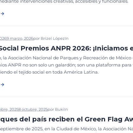
ediante intervenciones creativas, accesibles y funcionales.
2026
9 marzo, 2026
por
Brizel López
In
NOTICIAS
PREMIOS ANPR
Social Premios ANPR 2026: ¡Iniciamos 
 la Asociación Nacional de Parques y Recreación de México (
ios ANPR no son solo un galardón; son una plataforma para v
ciendo el tejido social en toda América Latina.
mbre, 2025
8 octubre, 2025
por
Buki
In
LEGADO
NOTICIAS
rques del país reciben el Green Flag 
 septiembre de 2025, en la Ciudad de México, la Asociación 