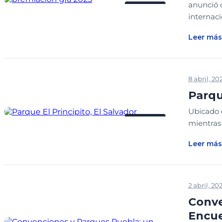
anunció 
ENTRADA
internaci
Leer más
8 abril, 20
Parqu
Ubicado e
ENTRADA
mientras 
Leer más
2 abril, 20
Conve
Encue