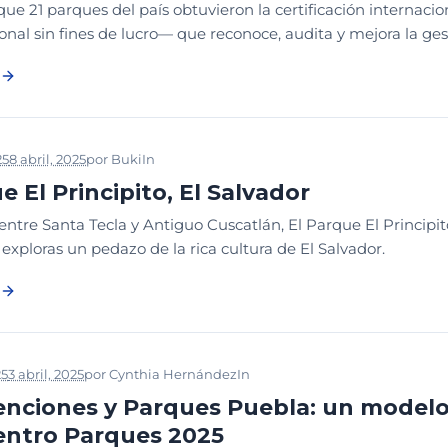
que 21 parques del país obtuvieron la certificación interna
onal sin fines de lucro— que reconoce, audita y mejora la gest
25
8 abril, 2025
por
Buki
In
NOTICIAS
PARQUE DEL MES
e El Principito, El Salvador
ntre Santa Tecla y Antiguo Cuscatlán, El Parque El Principito
exploras un pedazo de la rica cultura de El Salvador.
25
3 abril, 2025
por
Cynthia Hernández
In
NOTICIAS
nciones y Parques Puebla: un modelo 
ntro Parques 2025