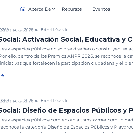
Acerca De
Recursos
Eventos
2026
9 marzo, 2026
por
Brizel López
In
NOTICIAS
PREMIOS ANPR
Social: Activación Social, Educativa y 
es y espacios públicos no solo se diseñan o construyen: se a
Por ello, dentro de los Premios ANPR 2026, se reconoce la cat
iniciativas que fortalecen la participación ciudadana y el bien
2026
9 marzo, 2026
por
Brizel López
In
NOTICIAS
PREMIOS ANPR
Social: Diseño de Espacios Públicos y
ues y espacios públicos comienzan a transformar comunidade
reconoce la categoría Diseño de Espacios Públicos y Playgro