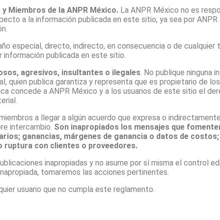
es y Miembros de la ANPR México.
La ANPR México no es respons
pecto a la información publicada en este sitio, ya sea por ANPR
ón.
 especial, directo, indirecto, en consecuencia o de cualquier t
r información publicada en este sitio.
sos, agresivos, insultantes o ilegales
. No publique ninguna 
rial, quien publica garantiza y representa que es propietario de 
ica concede a ANPR México y a los usuarios de este sitio el dere
erial.
iembros a llegar a algún acuerdo que expresa o indirectamente l
bre intercambio.
Son inapropiados los mensajes que fomenten 
larios; ganancias, márgenes de ganancia o datos de costos
 o ruptura con clientes o proveedores.
licaciones inapropiadas y no asume por sí misma el control edit
napropiada, tomaremos las acciones pertinentes.
uier usuario que no cumpla este reglamento.