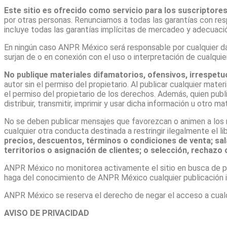
Este sitio es ofrecido como servicio para los suscriptor
por otras personas. Renunciamos a todas las garantías con res
incluye todas las garantías implícitas de mercadeo y adecuaci
En ningún caso ANPR México será responsable por cualquier daño
surjan de o en conexión con el uso o interpretación de cualquie
No publique materiales difamatorios, ofensivos, irrespetuo
autor sin el permiso del propietario. Al publicar cualquier mate
el permiso del propietario de los derechos. Además, quien publ
distribuir, transmitir, imprimir y usar dicha información u otro mat
No se deben publicar mensajes que favorezcan o animen a los m
cualquier otra conducta destinada a restringir ilegalmente el li
precios, descuentos, términos o condiciones de venta; sa
territorios o asignación de clientes; o selección, rechazo
ANPR México no monitorea activamente el sitio en busca de pub
haga del conocimiento de ANPR México cualquier publicación i
ANPR México se reserva el derecho de negar el acceso a cualq
AVISO DE PRIVACIDAD