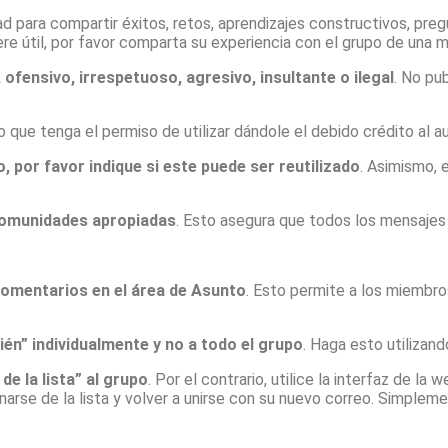
dad para compartir éxitos, retos, aprendizajes constructivos, pre
re útil, por favor comparta su experiencia con el grupo de una 
fensivo, irrespetuoso, agresivo, insultante o ilegal
. No pu
o que tenga el permiso de utilizar dándole el debido crédito al au
 por favor indique si este puede ser reutilizado
. Asimismo, 
comunidades apropiadas
. Esto asegura que todos los mensajes t
comentarios en el área de Asunto
. Esto permite a los miembro
én” individualmente y no a todo el grupo
. Haga esto utilizan
e la lista” al grupo
. Por el contrario, utilice la interfaz de la
narse de la lista y volver a unirse con su nuevo correo. Simplem