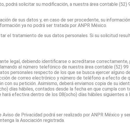
to, podrá solicitar su modificación, a nuestra área contable (52
elación de sus datos y, en caso de ser procedente, su informaci
 información ya no podrá ser tratada por ANPR México.
tar el tratamiento de sus datos personales. Si su solicitud res
tante legal, debiendo identificarse o acreditarse correctamente,
lamando al número telefónico de nuestra área contable (52) 99 9
datos personales respecto de los que se busca ejercer alguno d
ción de correo electrónico y número de teléfono a efecto de qu
n con su petición. Asimismo, deberá enviarnos copia de su identifi
o) días hábiles, contados desde la fecha en que cumpla con tod
se hará efectiva dentro de los 08(ocho) días hábiles siguientes 
nte Aviso de Privacidad podrá ser realizado por ANPR México y s
antenga la Asociación registrada.