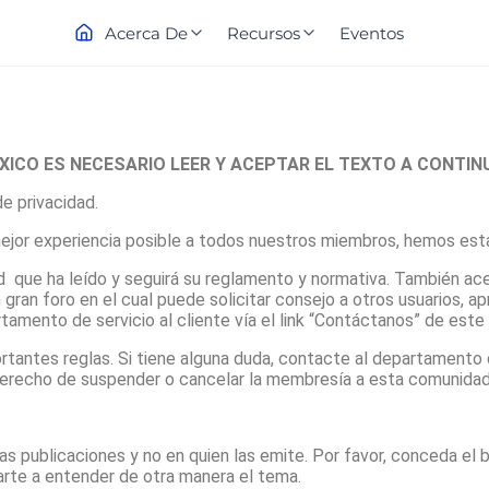
Acerca De
Recursos
Eventos
XICO ES NECESARIO LEER Y ACEPTAR EL TEXTO A CONTIN
e privacidad.
mejor experiencia posible a todos nuestros miembros, hemos est
ed que ha leído y seguirá su reglamento y normativa. También ac
ran foro en el cual puede solicitar consejo a otros usuarios, ap
amento de servicio al cliente vía el link “Contáctanos” de este s
tantes reglas. Si tiene alguna duda, contacte al departamento d
 derecho de suspender o cancelar la membresía a esta comunidad 
las publicaciones y no en quien las emite. Por favor, conceda el 
arte a entender de otra manera el tema.