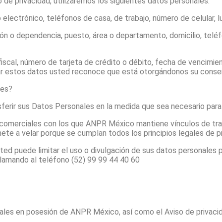
so de privacidad, utilizaremos los siguientes datos personales:
 electrónico, teléfonos de casa, de trabajo, número de celular, 
ión o dependencia, puesto, área o departamento, domicilio, teléf
 fiscal, número de tarjeta de crédito o débito, fecha de vencim
cionar estos datos usted reconoce que está otorgándonos su cons
nes?
ferir sus Datos Personales en la medida que sea necesario para 
 comerciales con los que ANPR México mantiene vínculos de tra
te a velar porque se cumplan todos los principios legales de pr
ed puede limitar el uso o divulgación de sus datos personales pa
lamando al teléfono (52) 99 99 44 40 60
ales en posesión de ANPR México, así como el Aviso de privaci