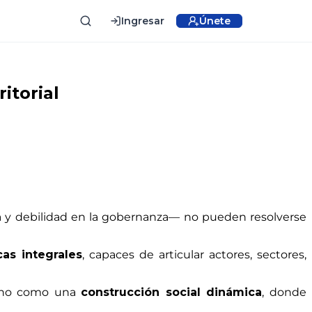
Ingresar
Únete
ritorial
tica y debilidad en la gobernanza— no pueden resolverse
cas integrales
, capaces de articular actores, sectores,
 sino como una
construcción social dinámica
, donde