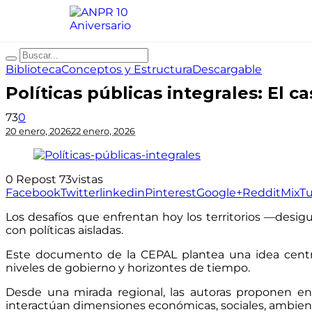
Biblioteca
Conceptos y Estructura
Descargable
Políticas públicas integrales: El ca
73
0
20 enero, 2026
22 enero, 2026
0
Repost
73
vistas
Facebook
Twitter
linkedin
Pinterest
Google+
Reddit
Mix
T
Los desafíos que enfrentan hoy los territorios —desigu
con políticas aisladas.
Este documento de la CEPAL plantea una idea centr
niveles de gobierno y horizontes de tiempo.
Desde una mirada regional, las autoras proponen en
interactúan dimensiones económicas, sociales, ambiental