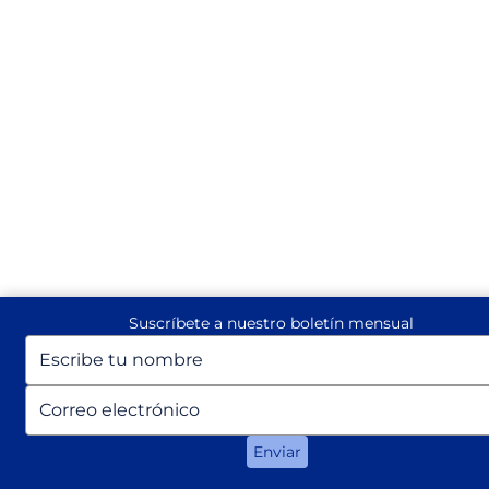
Suscríbete a nuestro boletín mensual
Escriba
su
nombre
Escriba
su
correo
Enviar
electrónico