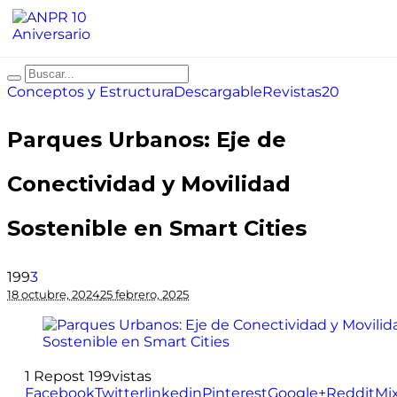
Conceptos y Estructura
Descargable
Revistas20
Parques Urbanos: Eje de
Conectividad y Movilidad
Sostenible en Smart Cities
199
3
18 octubre, 2024
25 febrero, 2025
1
Repost
199
vistas
Facebook
Twitter
linkedin
Pinterest
Google+
Reddit
Mi