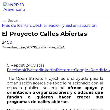
Mes de los Parques
Planeación y Sistematización
El Proyecto Calles Abiertas
240
0
29 septiembre, 2022
15 noviembre, 2024
0
Repost
240
vistas
Facebook
Twitter
linkedin
Pinterest
Google+
Reddit
Mi
The Open Streets Project es una ayuda para la
organización acerca de todo lo relacionado con el
espacio público, su equipo
ofrece apoyo y
orientación a organizaciones y ciudades que
fundan o quieren hacer crecer sus
programas de calles abiertas
.