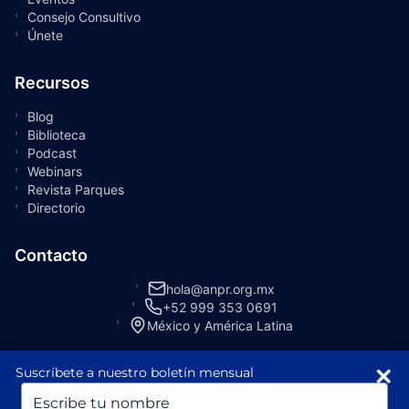
Consejo Consultivo
Únete
Recursos
Blog
Biblioteca
Podcast
Webinars
Revista Parques
Directorio
Contacto
hola@anpr.org.mx
+52 999 353 0691
México y América Latina
Suscríbete a nuestro boletín mensual
Escriba
su