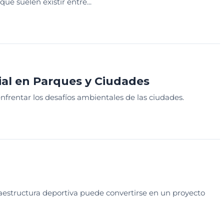
e suelen existir entre...
GADO
SESION EDUCATIVA
al en Parques y Ciudades
nfrentar los desafíos ambientales de las ciudades.
SEÑO
SESION EDUCATIVA
aestructura deportiva puede convertirse en un proyecto