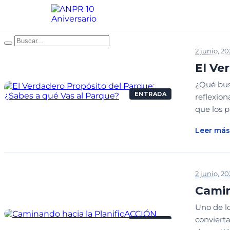
2 junio, 2
El Ve
¿Qué busc
ENTRADA
reflexio
que los 
Leer más
2 junio, 2
Camin
Uno de lo
convierta
ENTRADA