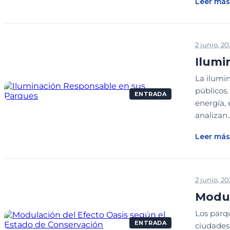
Leer más
2 junio, 2
Ilumi
La ilumin
públicos
ENTRADA
energía, 
analizan..
Leer más
2 junio, 2
Modul
Los parq
ENTRADA
ciudades