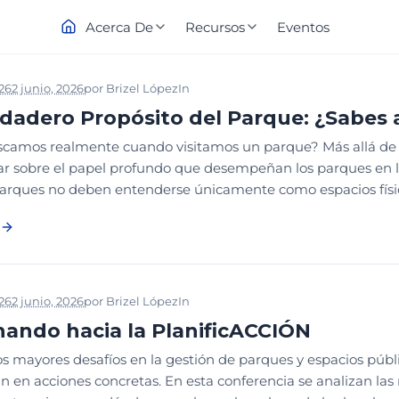
Acerca De
Recursos
Eventos
026
2 junio, 2026
por
Brizel López
In
2026
CONCEPTOS Y ESTRUCTUR
rdadero Propósito del Parque: ¿Sabes 
amos realmente cuando visitamos un parque? Más allá de la re
nar sobre el papel profundo que desempeñan los parques en la
parques no deben entenderse únicamente como espacios físic
026
2 junio, 2026
por
Brizel López
In
2026
CONGRESO PARQUES
PL
ando hacia la PlanificACCIÓN
s mayores desafíos en la gestión de parques y espacios públic
n en acciones concretas. En esta conferencia se analizan la