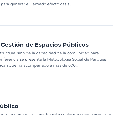
ra generar el llamado efecto oasis,...
RTICIPACIÓN COMUNITARIA
SESION EDUCATIVA
 Gestión de Espacios Públicos
ructura, sino de la capacidad de la comunidad para
conferencia se presenta la Metodología Social de Parques
iacán que ha acompañado a más de 600...
ANEACIÓN Y SISTEMATIZACIÓN
SESION EDUCATIVA
úblico
ión de nuevos parques. En esta conferencia se presenta un