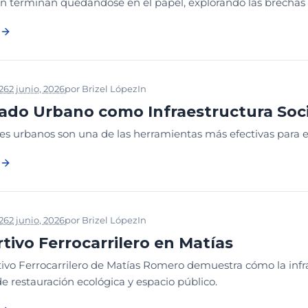
n terminan quedándose en el papel, explorando las brechas qu
026
2 junio, 2026
por
Brizel López
In
2026
CONGRESO PARQUES
LE
ado Urbano como Infraestructura Soci
es urbanos son una de las herramientas más efectivas para e
026
2 junio, 2026
por
Brizel López
In
2026
CONGRESO PARQUES
DI
tivo Ferrocarrilero en Matías
tivo Ferrocarrilero de Matías Romero demuestra cómo la infr
de restauración ecológica y espacio público.