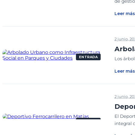
de gestió
Leer más
2 junio, 2
Arbol
ENTRADA
Los árbol
Leer más
2 junio, 2
Depor
El Depor
ENTRADA
integral 