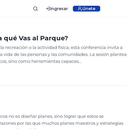
Ingresar
Únete
A
CONGRESO PARQUES
SESION EDUCATIVA
a qué Vas al Parque?
creación o la actividad física, esta conferencia invita a
 vida de las personas y las comunidades. La sesión plantea
os, sino como herramientas capaces...
ANEACIÓN Y SISTEMATIZACIÓN
SESION EDUCATIVA
os no es diseñar planes, sino lograr que estos se
s razones por las que muchos planes maestros y estrategias