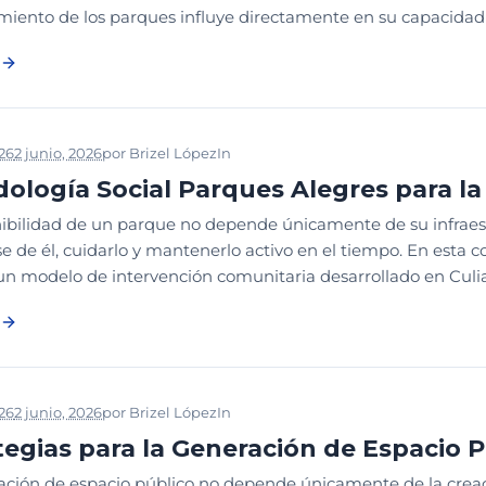
ento de los parques influye directamente en su capacidad pa
026
2 junio, 2026
por
Brizel López
In
2026
CONGRESO PARQUES
PA
ología Social Parques Alegres para la
nibilidad de un parque no depende únicamente de su infraest
e de él, cuidarlo y mantenerlo activo en el tiempo. En esta 
 un modelo de intervención comunitaria desarrollado en Cul
026
2 junio, 2026
por
Brizel López
In
2026
CONGRESO PARQUES
PL
tegias para la Generación de Espacio P
ación de espacio público no depende únicamente de la creac