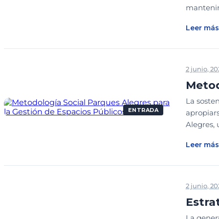
mantenimi
Leer más
2 junio, 2
Metod
La soste
ENTRADA
apropiars
Alegres,
Leer más
2 junio, 2
Estra
La gener