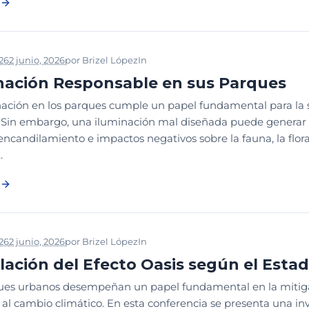
026
2 junio, 2026
por
Brizel López
In
2026
CONGRESO PARQUES
DI
nación Responsable en sus Parques
ación en los parques cumple un papel fundamental para la se
. Sin embargo, una iluminación mal diseñada puede generar
encandilamiento e impactos negativos sobre la fauna, la flor
.
026
2 junio, 2026
por
Brizel López
In
2026
CONGRESO PARQUES
GE
ación del Efecto Oasis según el Esta
ues urbanos desempeñan un papel fundamental en la mitigació
 al cambio climático. En esta conferencia se presenta una in