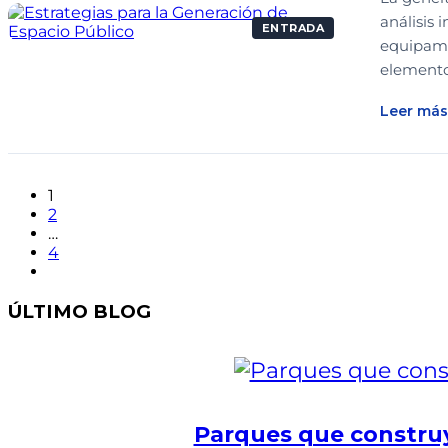
análisis 
ENTRADA
equipamie
elemento
Leer más
1
2
…
4
ÚLTIMO BLOG
Parques que construy