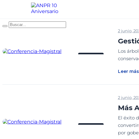
2 junio, 2
Gesti
Los árbol
ENTRADA
conserva
Leer más
2 junio, 2
⁠Más 
El éxito
convertir
ENTRADA
por gober