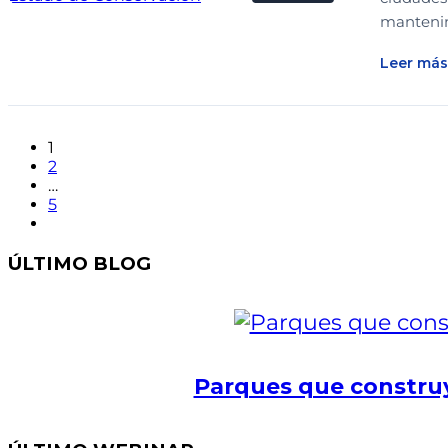
mantenimi
Leer más
1
2
…
5
ÚLTIMO BLOG
Parques que construy