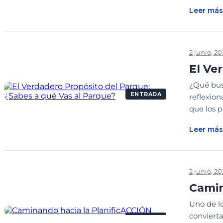
Leer más
2 junio, 2
El Ve
¿Qué busc
ENTRADA
reflexio
que los 
Leer más
2 junio, 2
Camin
Uno de lo
convierta
ENTRADA