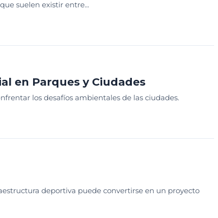
e suelen existir entre...
GADO
SESION EDUCATIVA
al en Parques y Ciudades
nfrentar los desafíos ambientales de las ciudades.
SEÑO
SESION EDUCATIVA
aestructura deportiva puede convertirse en un proyecto