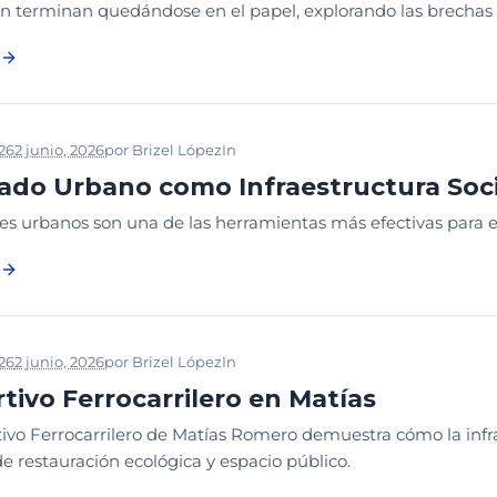
n terminan quedándose en el papel, explorando las brechas qu
026
2 junio, 2026
por
Brizel López
In
2026
CONGRESO PARQUES
LE
ado Urbano como Infraestructura Soci
es urbanos son una de las herramientas más efectivas para e
026
2 junio, 2026
por
Brizel López
In
2026
CONGRESO PARQUES
DI
tivo Ferrocarrilero en Matías
tivo Ferrocarrilero de Matías Romero demuestra cómo la infr
de restauración ecológica y espacio público.