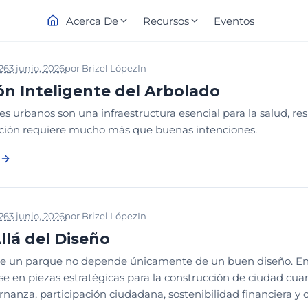
Acerca De
Recursos
Eventos
026
3 junio, 2026
por
Brizel López
In
2026
CONFERENCIA MAGISTRAL
ón Inteligente del Arbolado
es urbanos son una infraestructura esencial para la salud, resi
ción requiere mucho más que buenas intenciones.
026
3 junio, 2026
por
Brizel López
In
2026
CONFERENCIA MAGISTRAL
Allá del Diseño
 de un parque no depende únicamente de un buen diseño. En
se en piezas estratégicas para la construcción de ciudad cu
nanza, participación ciudadana, sostenibilidad financiera y c