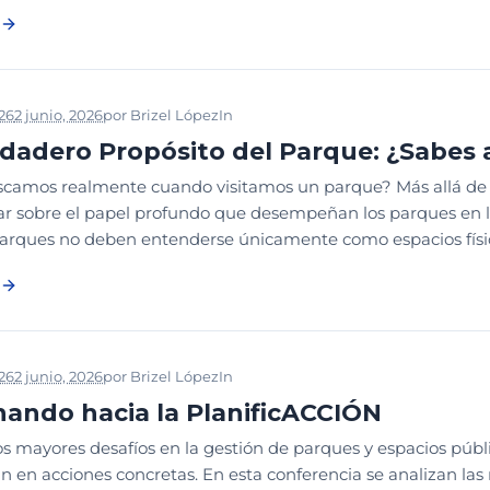
026
2 junio, 2026
por
Brizel López
In
2026
CONCEPTOS Y ESTRUCTUR
rdadero Propósito del Parque: ¿Sabes 
amos realmente cuando visitamos un parque? Más allá de la re
nar sobre el papel profundo que desempeñan los parques en la
parques no deben entenderse únicamente como espacios físic
026
2 junio, 2026
por
Brizel López
In
2026
CONGRESO PARQUES
PL
ando hacia la PlanificACCIÓN
s mayores desafíos en la gestión de parques y espacios públic
n en acciones concretas. En esta conferencia se analizan la