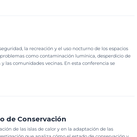
SEÑO
SESION EDUCATIVA
guridad, la recreación y el uso nocturno de los espacios
 problemas como contaminación lumínica, desperdicio de
a y las comunidades vecinas. En esta conferencia se
STIÓN ADMINISTRATIVA Y OPERATIVA
SESION EDUCATIVA
do de Conservación
n de las islas de calor y en la adaptación de las
vestigación que analiza cómo el estado de conservación y