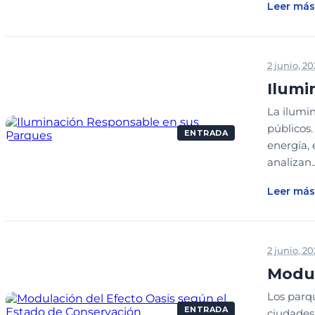
Leer más
2 junio, 2
Ilumi
La ilumin
públicos
ENTRADA
energía, 
analizan..
Leer más
2 junio, 2
Modul
Los parq
ENTRADA
ciudades