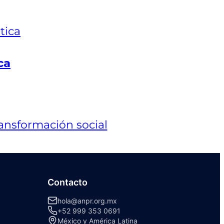
ca
Contacto
hola@anpr.org.mx
+52 999 353 0691
México y América Latina