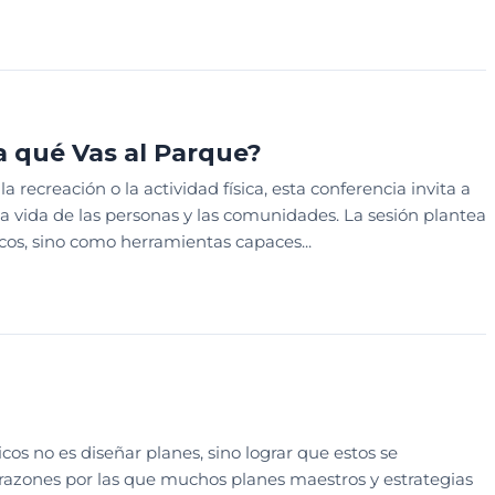
A
CONGRESO PARQUES
SESION EDUCATIVA
a qué Vas al Parque?
creación o la actividad física, esta conferencia invita a
 vida de las personas y las comunidades. La sesión plantea
os, sino como herramientas capaces...
ANEACIÓN Y SISTEMATIZACIÓN
SESION EDUCATIVA
os no es diseñar planes, sino lograr que estos se
s razones por las que muchos planes maestros y estrategias