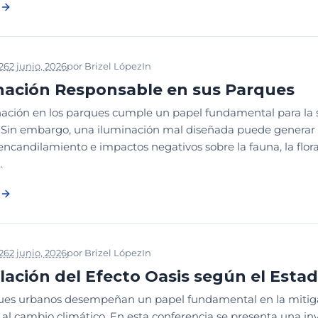
026
2 junio, 2026
por
Brizel López
In
2026
CONGRESO PARQUES
DI
nación Responsable en sus Parques
ación en los parques cumple un papel fundamental para la se
. Sin embargo, una iluminación mal diseñada puede generar
encandilamiento e impactos negativos sobre la fauna, la flor
.
026
2 junio, 2026
por
Brizel López
In
2026
CONGRESO PARQUES
GE
ación del Efecto Oasis según el Esta
ues urbanos desempeñan un papel fundamental en la mitigació
 al cambio climático. En esta conferencia se presenta una in