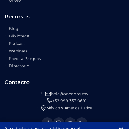
Únete
Recursos
Blog
Biblioteca
Podcast
Webinars
Revista Parques
Directorio
Contacto
hola@anpr.org.mx
+52 999 353 0691
México y América Latina
Suscríbete a nuestro boletín mensual