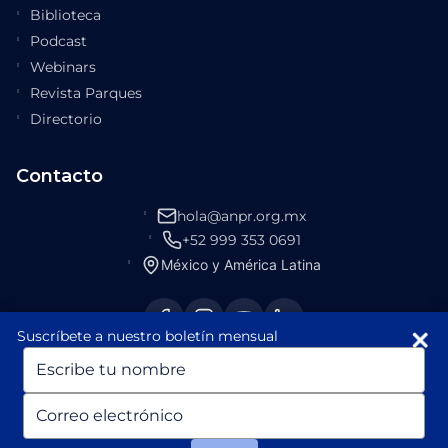
Biblioteca
Podcast
Webinars
Revista Parques
Directorio
Contacto
hola@anpr.org.mx
+52 999 353 0691
México y América Latina
Suscríbete a nuestro boletín mensual
Escriba
su
nombre
Escriba
su
© 2026 ANPR México. Todos los derechos reservados.
correo