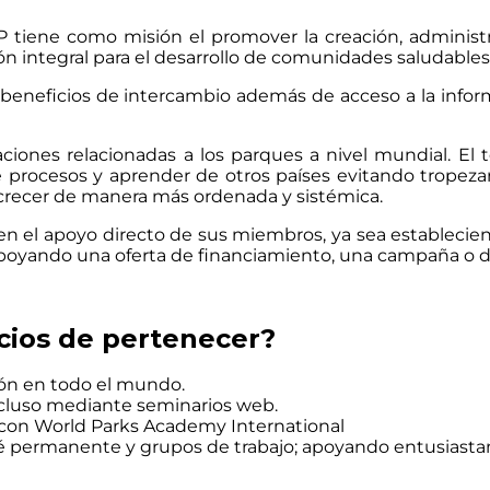
P tiene como misión el promover la creación, administr
ón integral para el desarrollo de comunidades saludables
eneficios de intercambio además de acceso a la inform
aciones relacionadas a los parques a nivel mundial. E
 de procesos y aprender de otros países evitando trope
crecer de manera más ordenada y sistémica.
l en el apoyo directo de sus miembros, ya sea estableci
apoyando una oferta de financiamiento, una campaña o de
cios de pertenecer?
ón en todo el mundo.
ncluso mediante seminarios web.
ón con World Parks Academy International
té permanente y grupos de trabajo; apoyando entusiastam