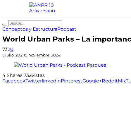
Conceptos y Estructura
Podcast
World Urban Parks – La importanc
732
0
5 julio, 2021
19 noviembre, 2024
4
Shares
732
vistas
Facebook
Twitter
linkedin
Pinterest
Google+
Reddit
Mix
T