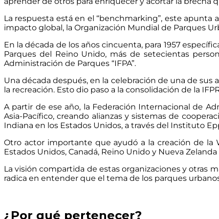
aprender de otros para enriquecer y acortar la brecha q
La respuesta está en el “benchmarking”, este apunta a 
impacto global, la Organización Mundial de Parques Urb
En la década de los años cincuenta, para 1957 específic
Parques del Reino Unido, más de setecientas persona
Administración de Parques “IFPA”.
Una década después, en la celebración de una de sus 
la recreación. Esto dio paso a la consolidación de la IF
A partir de ese año, la Federación Internacional de 
Asia-Pacífico, creando alianzas y sistemas de coopera
Indiana en los Estados Unidos, a través del Instituto Ep
Otro actor importante que ayudó a la creación de la 
Estados Unidos, Canadá, Reino Unido y Nueva Zelanda c
La visión compartida de estas organizaciones y otras m
radica en entender que el tema de los parques urban
¿
Por qué pertenecer?