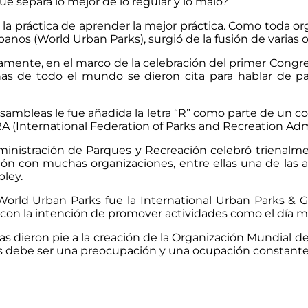
ue separa lo mejor de lo regular y lo malo?
la práctica de aprender la mejor práctica. Como toda o
anos (World Urban Parks), surgió de la fusión de varias 
amente, en el marco de la celebración del primer Congres
s de todo el mundo se dieron cita para hablar de pa
asambleas le fue añadida la letra “R” como parte de un
PRA (International Federation of Parks and Recreation Adm
Administración de Parques y Recreación celebró trienal
ción con muchas organizaciones, entre ellas una de las 
pley.
World Urban Parks fue la International Urban Parks & G
on la intención de promover actividades como el día mu
as dieron pie a la creación de la Organización Mundial 
os debe ser una preocupación y una ocupación constant