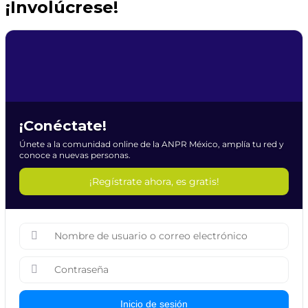
¡Involúcrese!
¡Conéctate!
Únete a la comunidad online de la ANPR México, amplía tu red y
conoce a nuevas personas.
¡Regístrate ahora, es gratis!
Inicio de sesión