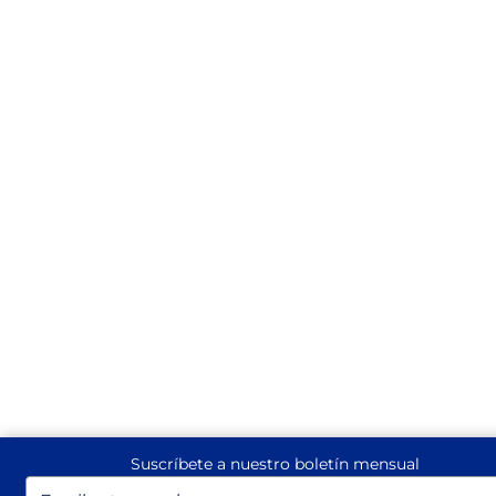
Suscríbete a nuestro boletín mensual
Escriba