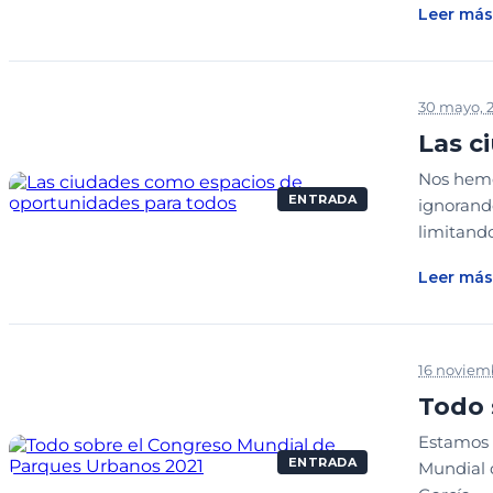
Leer más
30 mayo, 
Las c
Nos hemo
ENTRADA
ignorand
limitand
Leer más
16 noviemb
Todo 
Estamos 
ENTRADA
Mundial 