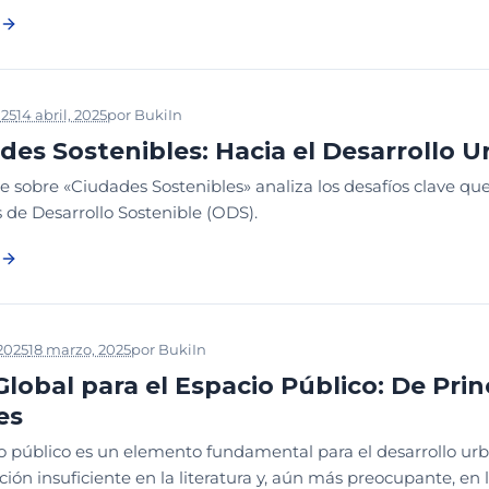
025
14 abril, 2025
por
Buki
In
BIBLIOTECA
CONCEPTOS Y ESTRUCTURA
des Sostenibles: Hacia el Desarrollo 
e sobre «Ciudades Sostenibles» analiza los desafíos clave q
 de Desarrollo Sostenible (ODS).
2025
18 marzo, 2025
por
Buki
In
BIBLIOTECA
CONCEPTOS Y ESTRUCT
Global para el Espacio Público: De Princ
es
o público es un elemento fundamental para el desarrollo urba
ión insuficiente en la literatura y, aún más preocupante, en la