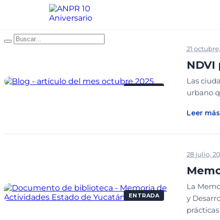
21 octubre
NDVI 
Las ciuda
ENTRADA
urbano q
Leer más
28 julio, 2
Memor
La Memori
ENTRADA
y Desarro
prácticas