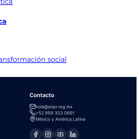
ca
Contacto
hola@anpr.org.mx
+52 999 353 0691
México y América Latina