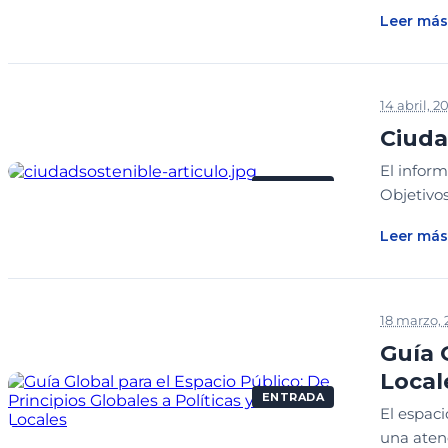
Leer más
14 abril, 2
Ciuda
El inform
ENTRADA
Objetivos
Leer más
18 marzo, 
Guía 
Local
ENTRADA
El espaci
una atenc