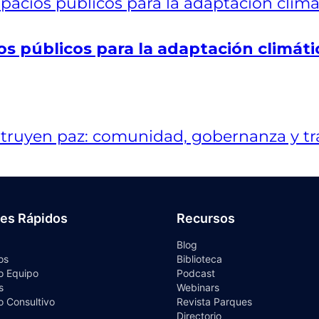
os públicos para la adaptación climáti
ces Rápidos
Recursos
Blog
os
Biblioteca
o Equipo
Podcast
s
Webinars
o Consultivo
Revista Parques
Directorio