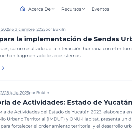
Acerca De
Recursos
Eventos
, 2025
16 diciembre, 2025
por
Buki
In
BIBLIOTECA
DESCARGABLE
D
para la implementación de Sendas Ur
des, como resultado de la interacción humana con el entorno,
ue han fragmentado los ecosistemas.
025
28 julio, 2025
por
Buki
In
BIBLIOTECA
DESCARGABLE
ESTRATEGI
ia de Actividades: Estado de Yucatá
a de Actividades del Estado de Yucatán 2023, elaborada en e
llo Urbano Territorial (IMDUT) y ONU-Habitat, presenta un d
 para fortalecer el ordenamiento territorial y el desarrollo ur