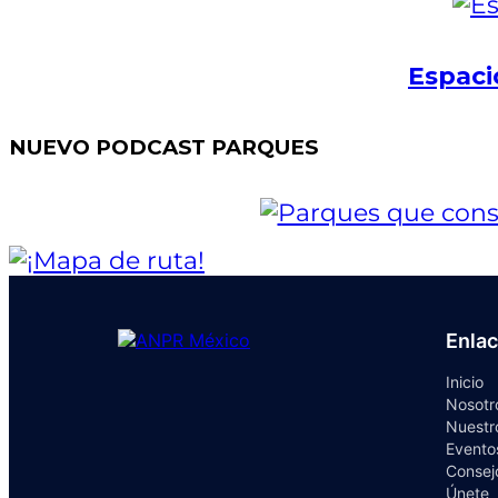
Espaci
NUEVO PODCAST PARQUES
Enla
Inicio
Nosotr
Nuestr
Evento
Consej
Únete