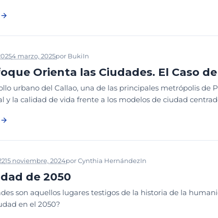
2025
4 marzo, 2025
por
Buki
In
ARTÍCULO REVISTA
ESTRATEGIA Y CR
foque Orienta las Ciudades. El Caso de
ollo urbano del Callao, una de las principales metrópolis de Pe
 y la calidad de vida frente a los modelos de ciudad centrados
22
15 noviembre, 2024
por
Cynthia Hernández
In
ESTRATEGIA Y CREAC
udad de 2050
ades son aquellos lugares testigos de la historia de la hu
iudad en el 2050?