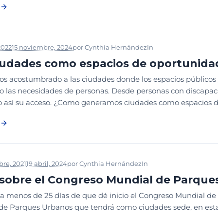
2022
15 noviembre, 2024
por
Cynthia Hernández
In
DISEÑO
NOTICIA
iudades como espacios de oportunida
s acostumbrado a las ciudades donde los espacios públicos y 
o las necesidades de personas. Desde personas con discapaci
o así su acceso. ¿Como generamos ciudades como espacios d
re, 2021
19 abril, 2024
por
Cynthia Hernández
In
PODCAST
sobre el Congreso Mundial de Parque
a menos de 25 días de que dé inicio el Congreso Mundial de
de Parques Urbanos que tendrá como ciudades sede, en esta v