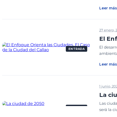
Leer más
27 enero, 
El En
El desarr
ENTRADA
ambiental
Leer más
1 junio, 20
La ci
Las ciud
ENTRADA
será la c