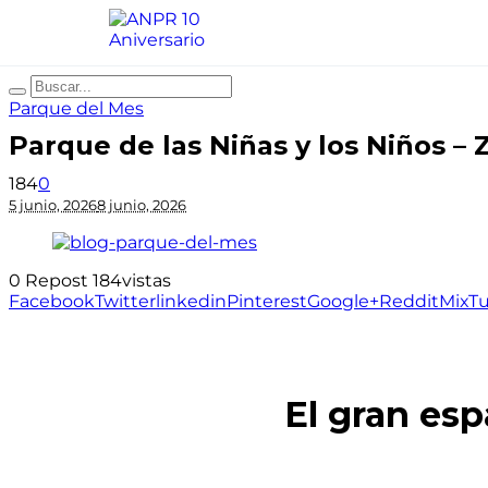
Parque del Mes
Parque de las Niñas y los Niños – 
184
0
5 junio, 2026
8 junio, 2026
0
Repost
184
vistas
Facebook
Twitter
linkedin
Pinterest
Google+
Reddit
Mix
T
El gran esp