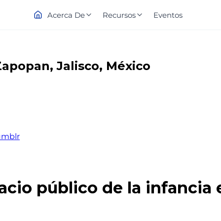
Acerca De
Recursos
Eventos
Zapopan, Jalisco, México
umblr
acio público de la infanci