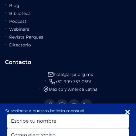
Blog
Biblioteca
Podcast
Webinars
Revista Parques
Directorio
Contacto
hola@anpr.org.mx
+52 999 353 0691
México y América Latina
Suscríbete a nuestro boletín mensual
Escriba
su
nombre
Escriba