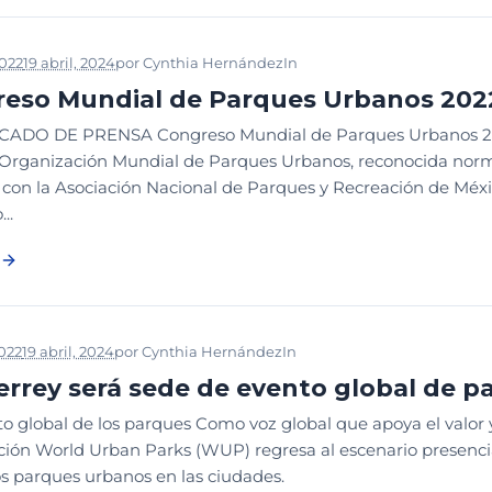
2022
19 abril, 2024
por
Cynthia Hernández
In
DESDE LA WUP
NOTICIA
eso Mundial de Parques Urbanos 202
ADO DE PRENSA Congreso Mundial de Parques Urbanos 202
 Organización Mundial de Parques Urbanos, reconocida nor
 con la Asociación Nacional de Parques y Recreación de Méxi
..
022
19 abril, 2024
por
Cynthia Hernández
In
DESDE LA WUP
NOTICIA
rrey será sede de evento global de p
o global de los parques Como voz global que apoya el valor y 
ción World Urban Parks (WUP) regresa al escenario presencia
os parques urbanos en las ciudades.