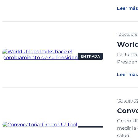
Leer más
12 octubre
World
La Junta
ENTRADA
Presiden
Leer más
10 junio, 2
Convo
Green UR 
medir la 
ENTRADA
salud.