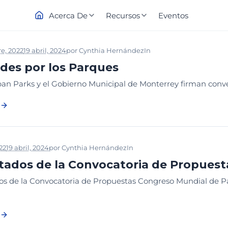
Acerca De
Recursos
Eventos
e, 2022
19 abril, 2024
por
Cynthia Hernández
In
DESDE LA WUP
NOT
des por los Parques
an Parks y el Gobierno Municipal de Monterrey firman conve
022
19 abril, 2024
por
Cynthia Hernández
In
DESDE LA WUP
tados de la Convocatoria de Propues
os de la Convocatoria de Propuestas Congreso Mundial de P