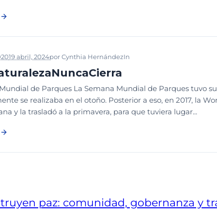
020
19 abril, 2024
por
Cynthia Hernández
In
DESDE LA WUP
turalezaNuncaCierra
undial de Parques La Semana Mundial de Parques tuvo su or
ente se realizaba en el otoño. Posterior a eso, en 2017, la W
a y la trasladó a la primavera, para que tuviera lugar...