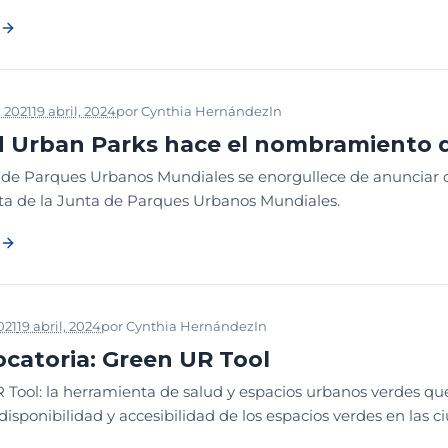
, 2021
19 abril, 2024
por
Cynthia Hernández
In
DESDE LA WUP
 Urban Parks hace el nombramiento d
 de Parques Urbanos Mundiales se enorgullece de anunciar 
ta de la Junta de Parques Urbanos Mundiales.
021
19 abril, 2024
por
Cynthia Hernández
In
DESDE LA WUP
catoria: Green UR Tool
Tool: la herramienta de salud y espacios urbanos verdes que
disponibilidad y accesibilidad de los espacios verdes en las ci