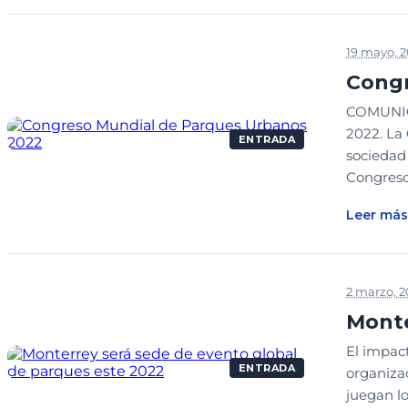
19 mayo, 
Congr
COMUNIC
2022. La
ENTRADA
sociedad
Congreso.
Leer más
2 marzo, 2
Monte
El impact
ENTRADA
organiza
juegan l