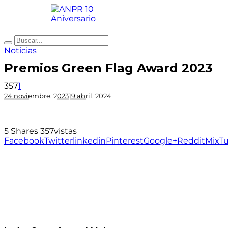
Noticias
Premios Green Flag Award 2023
357
1
24 noviembre, 2023
19 abril, 2024
5
Shares
357
vistas
Facebook
Twitter
linkedin
Pinterest
Google+
Reddit
Mix
T