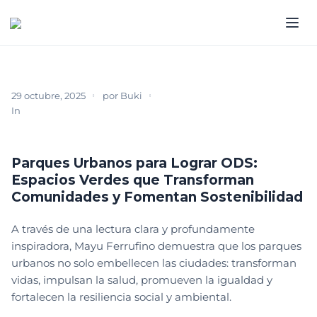
29 octubre, 2025
por
Buki
In
ARTÍCULO REVISTA
BIBLIOTECA
DESCARGABLE
ED-24
LEGADO
Parques Urbanos para Lograr ODS:
Espacios Verdes que Transforman
Comunidades y Fomentan Sostenibilidad
A través de una lectura clara y profundamente
inspiradora, Mayu Ferrufino demuestra que los parques
urbanos no solo embellecen las ciudades: transforman
vidas, impulsan la salud, promueven la igualdad y
fortalecen la resiliencia social y ambiental.