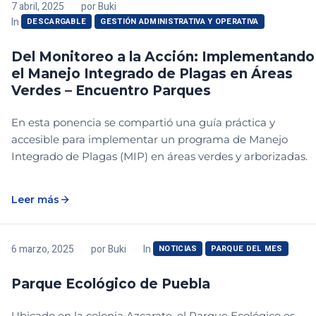
7 abril, 2025
por
Buki
In
DESCARGABLE
GESTIÓN ADMINISTRATIVA Y OPERATIVA
Del Monitoreo a la Acción: Implementando
el Manejo Integrado de Plagas en Áreas
Verdes – Encuentro Parques
En esta ponencia se compartió una guía práctica y
accesible para implementar un programa de Manejo
Integrado de Plagas (MIP) en áreas verdes y arborizadas.
Leer más
In
6 marzo, 2025
por
Buki
NOTICIAS
PARQUE DEL MES
Parque Ecológico de Puebla
Ubicado en la colonia Azcarate, el Parque Ecológico es