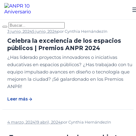
3 junio, 2024
5 junio, 2024
por
Cynthia Hernández
In
NOTICIAS
Celebra la excelencia de los espacios
públicos | Premios ANPR 2024
¿Has liderado proyectos innovadores o iniciativas
educativas en espacios públicos? ¿Has trabajado con tu
equipo impulsado avances en diseño o tecnología que
mejoren la ciudad? ¡Sé galardonado en los Premios
ANPR!
Leer más
4 marzo, 2024
19 abril, 2024
por
Cynthia Hernández
In
CONGRESO PARQUES
NOTICIAS