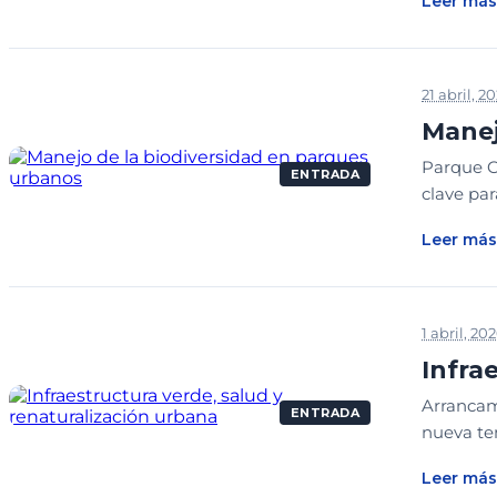
Leer más
21 abril, 2
Manej
Parque C
ENTRADA
clave par
Leer más
1 abril, 20
Infra
Arrancamo
ENTRADA
nueva tem
Leer más