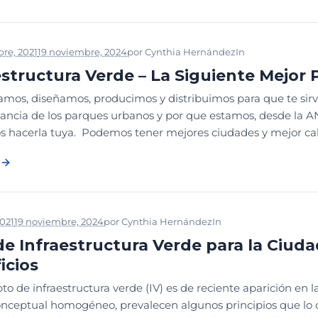
re, 2021
19 noviembre, 2024
por
Cynthia Hernández
In
ESTRATEGIA Y
estructura Verde – La Siguiente Mejor 
mos, diseñamos, producimos y distribuimos para que te sirva
tancia de los parques urbanos y por que estamos, desde la A
 hacerla tuya. Podemos tener mejores ciudades y mejor calida
021
19 noviembre, 2024
por
Cynthia Hernández
In
CONGRESO PARQUE
de Infraestructura Verde para la Ciuda
icios
pto de infraestructura verde (IV) es de reciente aparición 
nceptual homogéneo, prevalecen algunos principios que lo co