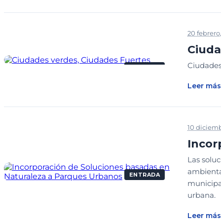
20 febrero
Ciuda
Ciudades
ENTRADA
Leer más
10 diciemb
Incor
Las soluc
ambienta
ENTRADA
municipal
urbana.
Leer más