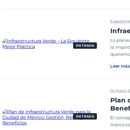
6 septiemb
Infra
Lo planea
ENTRADA
la impor
queremos
Leer más
14 mayo, 2
Plan 
Benef
ENTRADA
El conce
marco co