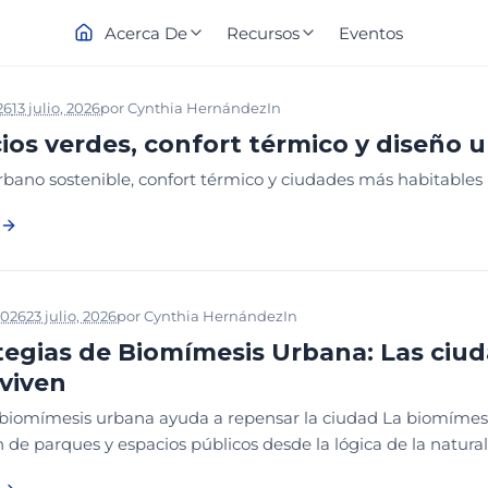
Acerca De
Recursos
Eventos
26
13 julio, 2026
por
Cynthia Hernández
In
PODCAST
ios verdes, confort térmico y diseño 
rbano sostenible, confort térmico y ciudades más habitables
2026
23 julio, 2026
por
Cynthia Hernández
In
WEBINAR
WEBINAR EDU
tegias de Biomímesis Urbana: Las ciud
viven
biomímesis urbana ayuda a repensar la ciudad La biomímesis
n de parques y espacios públicos desde la lógica de la natural