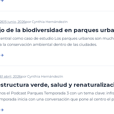
026
15 junio, 2026
por
Cynthia Hernández
In
WEBINAR
WEBINAR EDU
o de la biodiversidad en parques urb
entral como caso de estudio Los parques urbanos son mucho
a la conservación ambiental dentro de las ciudades.
26
1 abril, 2026
por
Cynthia Hernández
In
PODCAST
estructura verde, salud y renaturaliza
s el Podcast Parques Temporada 3 con un tema clave: infraest
porada inicia con una conversación que pone al centro el pa