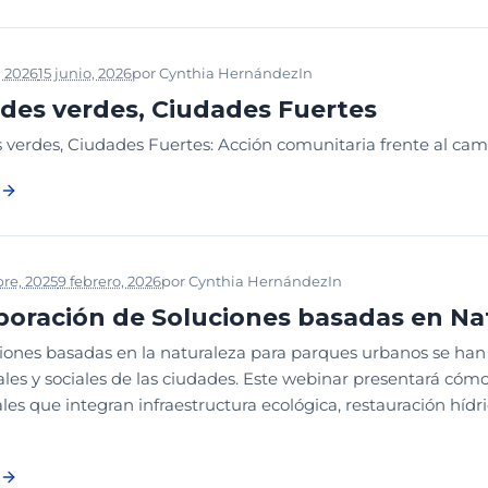
, 2026
15 junio, 2026
por
Cynthia Hernández
In
WEBINAR
WEBINAR E
des verdes, Ciudades Fuertes
 verdes, Ciudades Fuertes: Acción comunitaria frente al camb
re, 2025
9 febrero, 2026
por
Cynthia Hernández
In
WEBINAR
WEBIN
poración de Soluciones basadas en Na
iones basadas en la naturaleza para parques urbanos se han c
les y sociales de las ciudades. Este webinar presentará c
es que integran infraestructura ecológica, restauración hídri