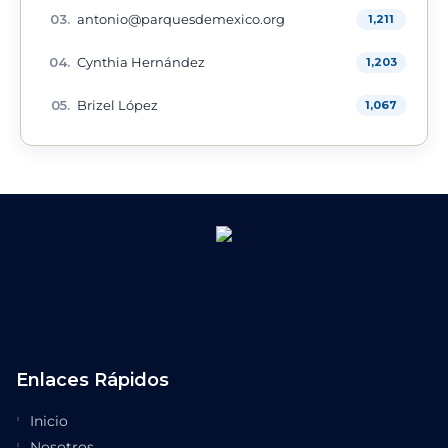
antonio@parquesdemexico.org
1,211
Cynthia Hernández
1,203
Brizel López
1,067
Enlaces Rápidos
Inicio
Nosotros