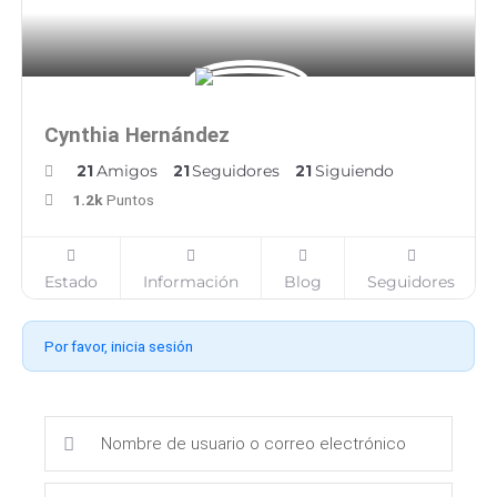
Cynthia Hernández
21
Amigos
21
Seguidores
21
Siguiendo
1.2k
Puntos
Estado
Información
Blog
Seguidores
Por favor, inicia sesión