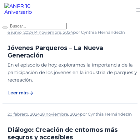
6 junio, 2024
14 noviembre, 2024
por
Cynthia Hernández
In
PARTICIPACIÓN COMUNITARIA
PODCAST
Jóvenes Parqueros – La Nueva
Generación
En el episodio de hoy, exploramos la importancia de la
participación de los jóvenes en la industria de parques y
recreación.
Leer más
20 febrero, 2024
28 noviembre, 2024
por
Cynthia Hernández
In
DISEÑO
WEBINAR
Diálogo: Creación de entornos más
seguros y accesibles