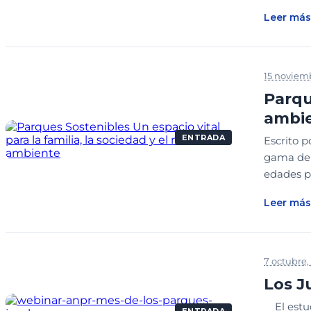
Leer más
15 noviem
Parqu
ambi
ENTRADA
Escrito 
gama de 
edades pu
Leer más
7 octubre,
Los J
El estud