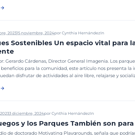
bre, 2023
15 noviembre, 2024
por
Cynthia Hernández
In
BIBLIOTECA
es Sostenibles Un espacio vital para la
ente
por: Gerardo Cárdenas, Director General Imagenia. Los parqu
beneficios para la comunidad, este artículo nos presenta la 
edan disfrutar de actividades al aire libre, relajarse y sociali
 2023
3 diciembre, 2024
por
Cynthia Hernández
In
DISEÑO
MES DE 
uegos y los Parques También son para
io de doctorado Motivating Playgrounds, señala que podría