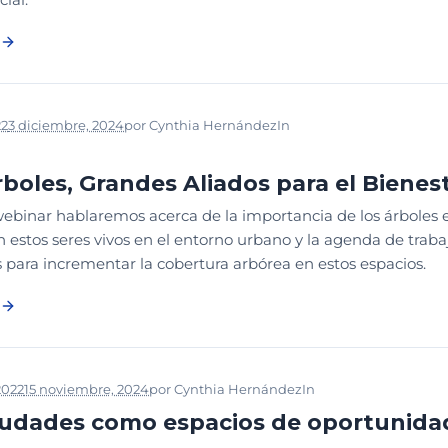
22
3 diciembre, 2024
por
Cynthia Hernández
In
DISEÑO
GESTIÓN AD
 EXCLUSIVO
rboles, Grandes Aliados para el Biene
ebinar hablaremos acerca de la importancia de los árboles en
 estos seres vivos en el entorno urbano y la agenda de traba
 para incrementar la cobertura arbórea en estos espacios.
2022
15 noviembre, 2024
por
Cynthia Hernández
In
DISEÑO
NOTICIA
iudades como espacios de oportunida