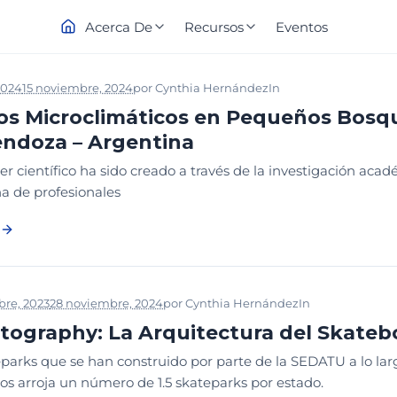
Acerca De
Recursos
Eventos
2024
15 noviembre, 2024
por
Cynthia Hernández
In
CONGRESO PARQU
os Microclimáticos en Pequeños Bosque
ndoza – Argentina
er científico ha sido creado a través de la investigación acadé
a de profesionales
bre, 2023
28 noviembre, 2024
por
Cynthia Hernández
In
DISEÑO
WE
tography: La Arquitectura del Skateb
parks que se han construido por parte de la SEDATU a lo largo
nos arroja un número de 1.5 skateparks por estado.