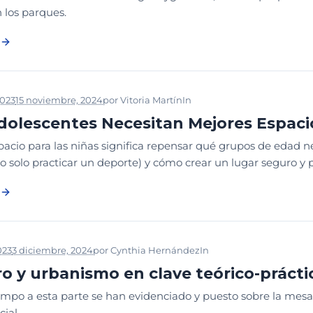
 los parques.
2023
15 noviembre, 2024
por
Vitoria Martín
In
DISEÑO
NOTICIAS
dolescentes Necesitan Mejores Espacio
acio para las niñas significa repensar qué grupos de edad n
 no solo practicar un deporte) y cómo crear un lugar seguro y 
023
3 diciembre, 2024
por
Cynthia Hernández
In
DISEÑO
DISEÑO Y 
o y urbanismo en clave teórico-prácti
empo a esta parte se han evidenciado y puesto sobre la mesa 
cial.