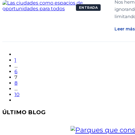
Nos hemo
ENTRADA
ignorand
limitand
Leer más
1
…
6
7
8
…
10
ÚLTIMO BLOG