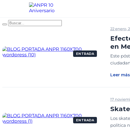
22 enero, 
Efect
en Me
ENTRADA
Este póst
ciudadan
Leer más
17 noviem
Skate
Los skate
ENTRADA
política 