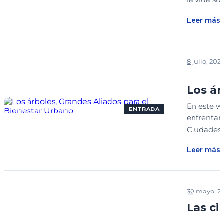
Leer más
8 julio, 20
WEBINAR
Los á
En este w
ENTRADA
enfrentan
Ciudades
Leer más
30 mayo, 
Las c