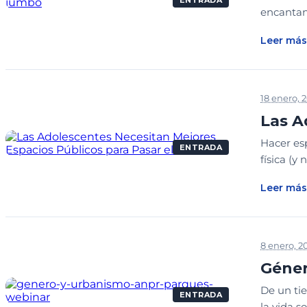
ENTRADA
encantan
Leer más
18 enero, 
Las A
Hacer esp
ENTRADA
física (y
Leer más
8 enero, 2
Géner
De un ti
ENTRADA
la vida so