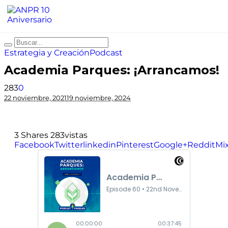
Estrategia y Creación
Podcast
Academia Parques: ¡Arrancamos!
283
0
22 noviembre, 2021
19 noviembre, 2024
3
Shares
283
vistas
Facebook
Twitter
linkedin
Pinterest
Google+
Reddit
Mi