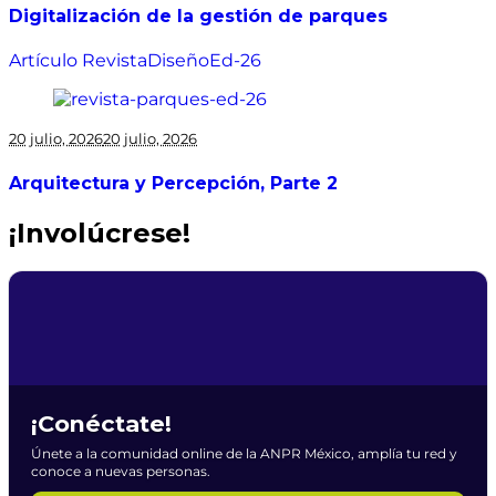
Digitalización de la gestión de parques
Artículo Revista
Diseño
Ed-26
20 julio, 2026
20 julio, 2026
Arquitectura y Percepción, Parte 2
¡Involúcrese!
¡Conéctate!
Únete a la comunidad online de la ANPR México, amplía tu red y
conoce a nuevas personas.