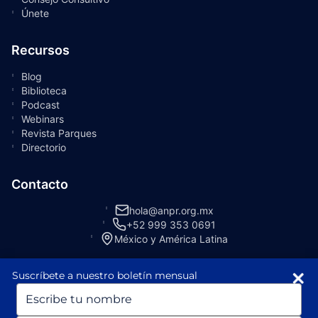
Únete
Recursos
Blog
Biblioteca
Podcast
Webinars
Revista Parques
Directorio
Contacto
hola@anpr.org.mx
+52 999 353 0691
México y América Latina
Suscríbete a nuestro boletín mensual
Escriba
su
nombre