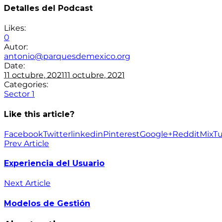
Detalles del Podcast
Likes:
0
Autor:
antonio@parquesdemexico.org
Date:
11 octubre, 2021
11 octubre, 2021
Categories:
Sector 1
Like this article?
Facebook
Twitter
linkedin
Pinterest
Google+
Reddit
Mix
T
Prev Article
Experiencia del Usuario
Next Article
Modelos de Gestión