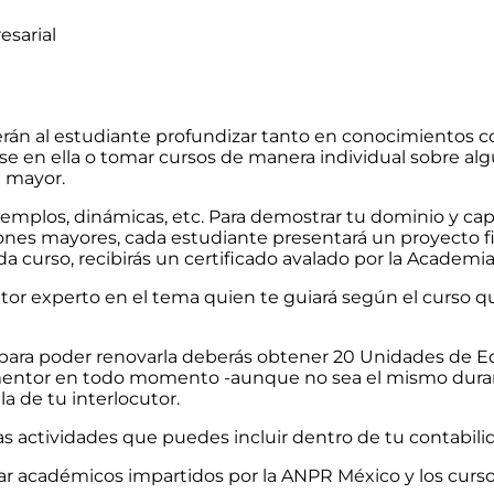
esarial
án al estudiante profundizar tanto en conocimientos com
se en ella o tomar cursos de manera individual sobre alg
n mayor.
 ejemplos, dinámicas, etc. Para demostrar tu dominio y c
caciones mayores, cada estudiante presentará un proyecto f
da curso, recibirás un certificado avalado por la Academ
tor experto en el tema quien te guiará según el curso 
y para poder renovarla deberás obtener 20 Unidades de E
/mentor en todo momento -aunque no sea el mismo duran
a de tu interlocutor.
actividades que puedes incluir dentro de tu contabilidad
nar académicos impartidos por la ANPR México y los curs