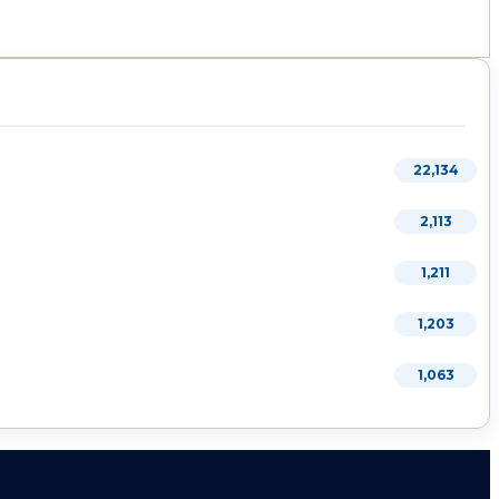
22,134
2,113
1,211
1,203
1,063